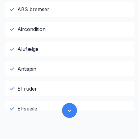
ABS bremser
Aircondition
Alufælge
Antispin
El-ruder
El-spejle
Fartpilot