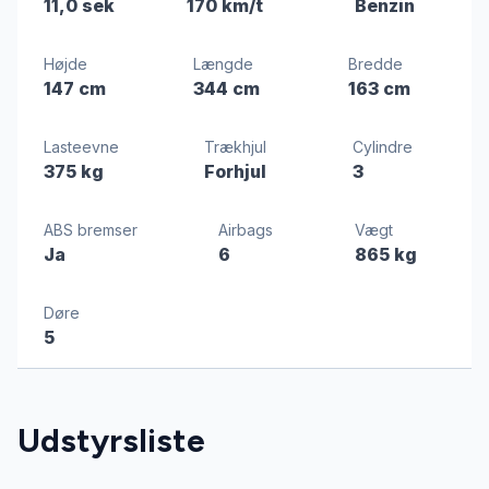
11,0 sek
170 km/t
Benzin
Højde
Længde
Bredde
147 cm
344 cm
163 cm
Lasteevne
Trækhjul
Cylindre
375 kg
Forhjul
3
ABS bremser
Airbags
Vægt
Ja
6
865 kg
Døre
5
Udstyrsliste