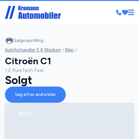
Salgsopstilling
Autoforhandler E K Madsen
/
Biler
/
Citroën C1
1,2 PureTech Feel
Solgt
Søg efter andre biler
SOLGT