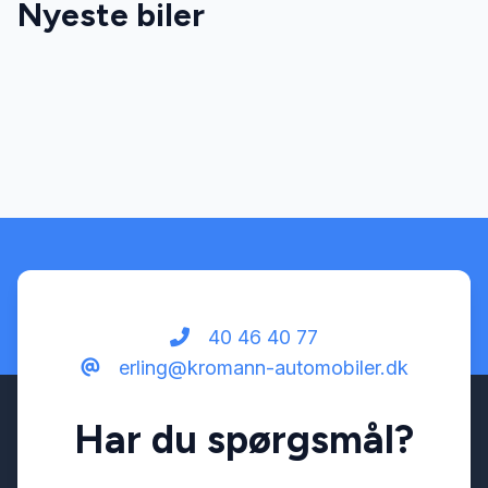
Nyeste biler
Fjernbetjent centrallås
Isofix
Splitbagsæder
40 46 40 77
erling@kromann-automobiler.dk
Har du spørgsmål?