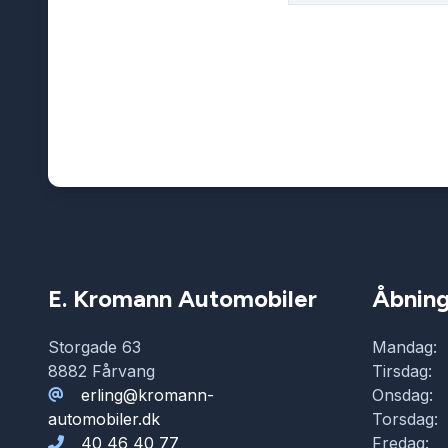
E. Kromann Automobiler
Åbning
Storgade 63
Mandag:
8882 Fårvang
Tirsdag:
erling@kromann-
Onsdag:
automobiler.dk
Torsdag:
40 46 40 77
Fredag: