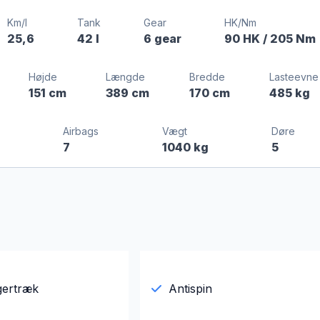
Km/l
Tank
Gear
HK/Nm
25,6
42 l
6 gear
90 HK
/ 205 Nm
Højde
Længde
Bredde
Lasteevne
151 cm
389 cm
170 cm
485 kg
Airbags
Vægt
Døre
7
1040 kg
5
ertræk
Antispin