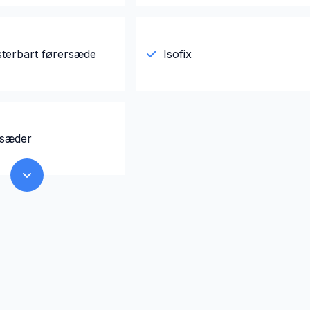
sterbart førersæde
Isofix
gsæder