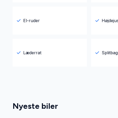
El-ruder
Højdeju
Læderrat
Splitba
Nyeste biler