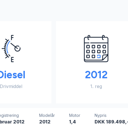
Diesel
2012
Drivmiddel
1. reg
registrering
Modelår
Motor
Nypris
bruar 2012
2012
1,4
DKK 189.498,